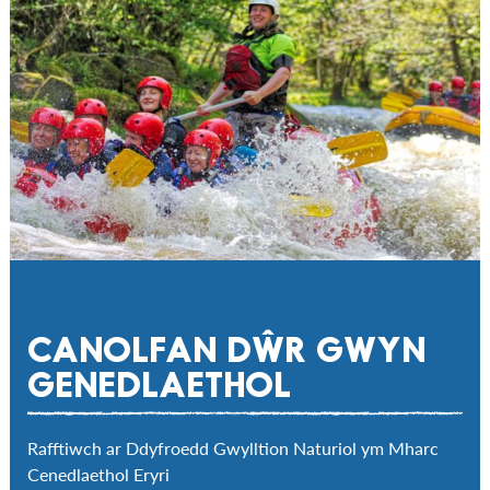
CANOLFAN DŴR GWYN
GENEDLAETHOL
Rafftiwch ar Ddyfroedd Gwylltion Naturiol ym Mharc
Cenedlaethol Eryri