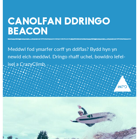
CANOLFAN DDRINGO
BEACON
Meddwl fod ymarfer corff yn ddiflas? Bydd hyn yn
newid eich meddwl. Dringo rhaff uchel, bowldro lefel-
isel a CrazyClimb.