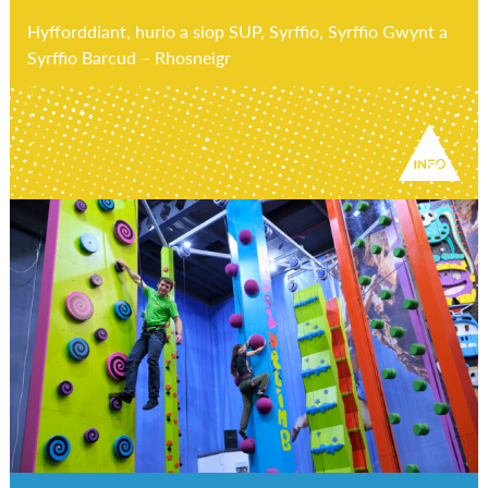
Hyfforddiant, hurio a siop SUP, Syrffio, Syrffio Gwynt a
Syrffio Barcud – Rhosneigr