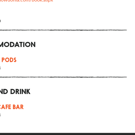
0
ODATION
 PODS
3
ND DRINK
CAFE BAR
3