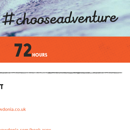
72
HOURS
T
donia.co.uk
snowdonia.com/book.aspx