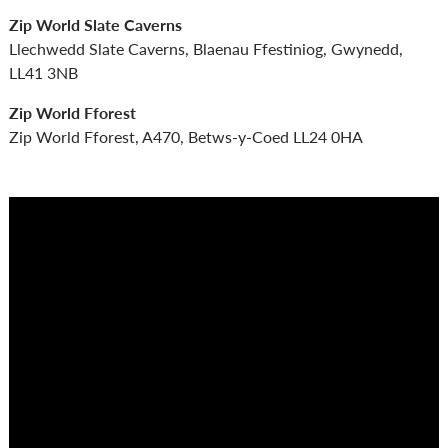
Zip World Slate Caverns
Llechwedd Slate Caverns, Blaenau Ffestiniog, Gwynedd,
LL41 3NB
Zip World Fforest
Zip World Fforest, A470, Betws-y-Coed LL24 0HA