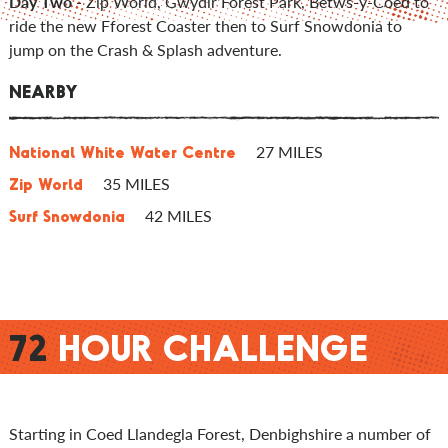
Day Two
- Zip World, Gwydir Forest Park, Betws-y-Coed to
ride the new Fforest Coaster then to Surf Snowdonia to
jump on the Crash & Splash adventure.
NEARBY
27 MILES
National White Water Centre
35 MILES
Zip World
42 MILES
Surf Snowdonia
72
HOUR CHALLENGE
Starting in Coed Llandegla Forest, Denbighshire a number of