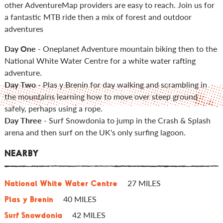
other AdventureMap providers are easy to reach. Join us for
a fantastic MTB ride then a mix of forest and outdoor
adventures
Day One
- Oneplanet Adventure mountain biking then to the
National White Water Centre for a white water rafting
adventure.
Day Two
- Plas y Brenin for day walking and scrambling in
the mountains learning how to move over steep ground
safely, perhaps using a rope.
Day Three
- Surf Snowdonia to jump in the Crash & Splash
arena and then surf on the UK's only surfing lagoon.
NEARBY
27 MILES
National White Water Centre
40 MILES
Plas y Brenin
42 MILES
Surf Snowdonia