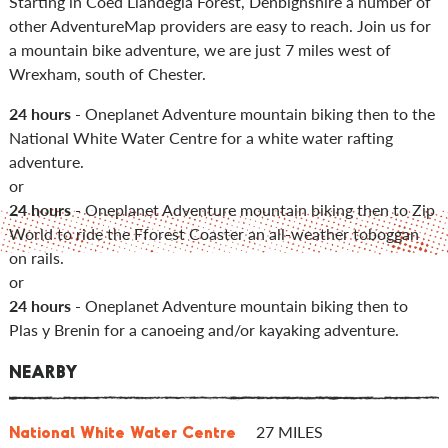
Starting in Coed Llandegla Forest, Denbighshire a number of
other AdventureMap providers are easy to reach. Join us for
a mountain bike adventure, we are just 7 miles west of
Wrexham, south of Chester.
24 hours
- Oneplanet Adventure mountain biking then to the
National White Water Centre for a white water rafting
adventure.
or
24 hours
- Oneplanet Adventure mountain biking then to Zip
World to ride the Fforest Coaster an all-weather toboggan
on rails.
or
24 hours
- Oneplanet Adventure mountain biking then to
Plas y Brenin for a canoeing and/or kayaking adventure.
NEARBY
27 MILES
National White Water Centre