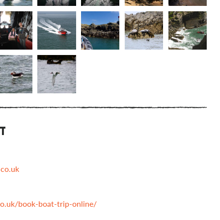
T
.co.uk
o.uk/book-boat-trip-online/