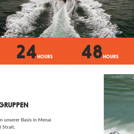
24
48
HOURS
HOURS
GRUPPEN
n unserer Basis in Menai
 Strait.