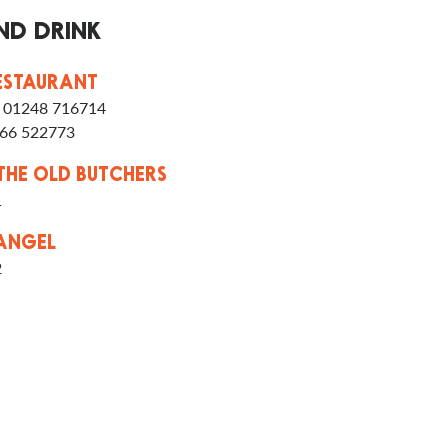
ND DRINK
ESTAURANT
:
01248 716714
66 522773
THE OLD BUTCHERS
1
ANGEL
2