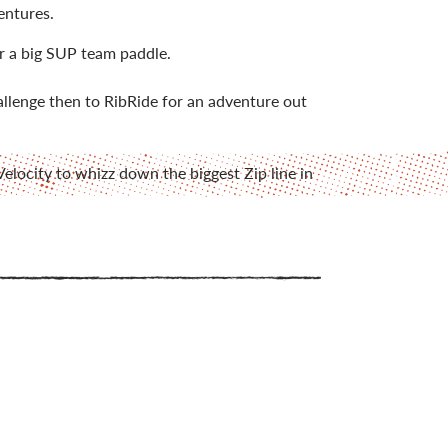
entures.
r a big SUP team paddle.
llenge then to RibRide for an adventure out
elocity to whizz down the biggest Zip line in