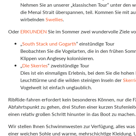
Nehmen Sie an unserer „klassischen Tour“ unter den 
die Menai Strait überspannen, teil. Kommen Sie mit au
wirbelnden
Swellies
.
Oder
ERKUNDEN
Sie im Sommer zwei wundervolle Ziele vo
„
South Stack und Gogarth
“ einstündige Tour
Beobachten Sie die Vogelarten, die in den frühen So
Klippen von Anglesey kolonisieren.
„
Die Skerries
“ zweistündige Tour
Dies ist ein einmaliges Erlebnis, bei dem Sie die hohe
Leuchttürme und die wilden steinigen Inseln der
Skerri
Vogelwelt ist einfach unglaublich.
RibRide-fahren erfordert kein besonderes Können, nur die 
Abfahrtspunkt zu gehen, drei Stufen einer kurzen Stufenleit
einen relativ großen Schritt hinunter in das Boot zu machen.
Wir stellen Ihnen Schwimmwesten zur Verfügung, alles was 
einer weichen Sohle und warme, mehrschichtige Kleidung. U