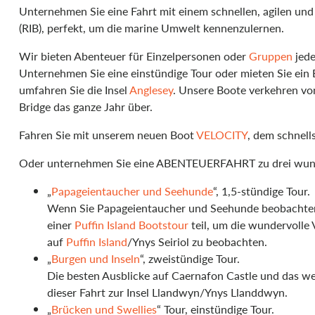
Unternehmen Sie eine Fahrt mit einem schnellen, agilen und 
(RIB), perfekt, um die marine Umwelt kennenzulernen.
Wir bieten Abenteuer für Einzelpersonen oder
Gruppen
jede
Unternehmen Sie eine einstündige Tour oder mieten Sie ein 
umfahren Sie die Insel
Anglesey
. Unsere Boote verkehren vo
Bridge das ganze Jahr über.
Fahren Sie mit unserem neuen Boot
VELOCITY
, dem schnell
Oder unternehmen Sie eine ABENTEUERFAHRT zu drei wun
„
Papageientaucher und Seehunde
“, 1,5-stündige Tour.
Wenn Sie Papageientaucher und Seehunde beobachte
einer
Puffin Island Bootstour
teil, um die wundervolle
auf
Puffin Island
/Ynys Seiriol zu beobachten.
„
Burgen und Inseln
“, zweistündige Tour.
Die besten Ausblicke auf Caernafon Castle und das we
dieser Fahrt zur Insel Llandwyn/Ynys Llanddwyn.
„
Brücken und Swellies
“ Tour, einstündige Tour.