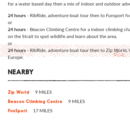
for a water based day then a mix of indoor and outdoor adv
24 hours
- RibRide, adventure boat tour then to Funsport fo
or
24 hours
- Beacon Climbing Centre for a indoor climbing cha
on the Strait to spot wildlife and learn about the area.
or
24 hours
- RibRide, adventure boat tour then to Zip World, V
Europe.
NEARBY
9 MILES
Zip World
9 MILES
Beacon Climbing Centre
17 MILES
FunSport