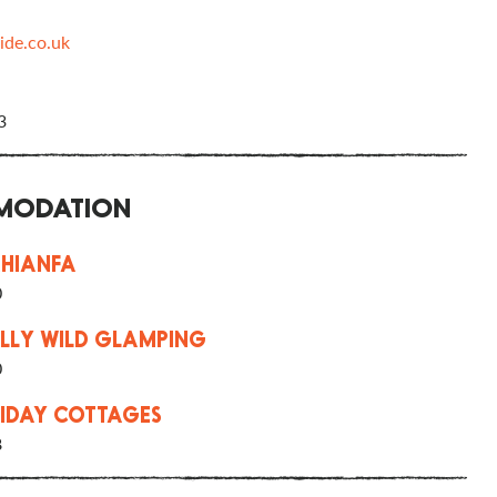
ide.co.uk
3
ODATION
RHIANFA
0
LLY WILD GLAMPING
0
IDAY COTTAGES
8