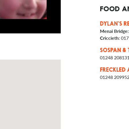
FOOD A
DYLAN'S R
Menai Bridge
Criccieth:
017
SOSPAN & 
01248 20813
FRECKLED 
01248 20995