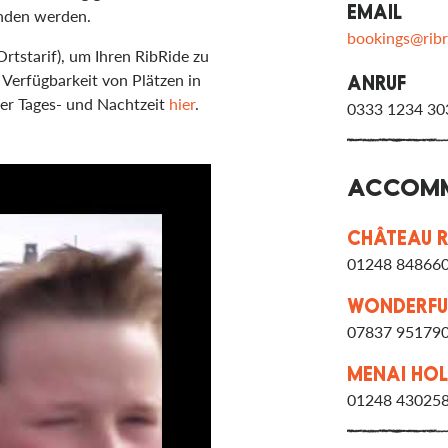
EMAIL
nden werden.
bookings@ribr
rtstarif), um Ihren RibRide zu
 Verfügbarkeit von Plätzen in
ANRUF
der Tages- und Nachtzeit
hier
.
0333 1234 30
ACCOMM
CHÂTEAU 
01248 84866
WONDERFU
07837 95179
MENAI HOL
01248 43025